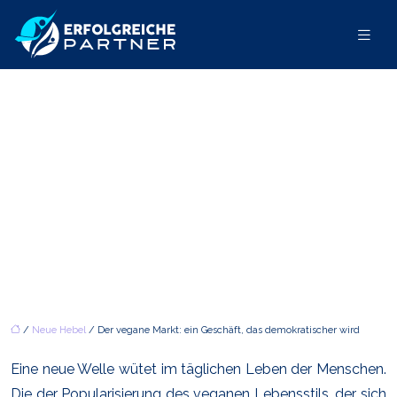
DER VEGANE MARKT: EIN
GESCHÄFT, DAS
DEMOKRATISCHER WIRD
/
Neue Hebel
/ Der vegane Markt: ein Geschäft, das demokratischer wird
Eine neue Welle wütet im täglichen Leben der Menschen.
Die der Popularisierung des veganen Lebensstils, der sich