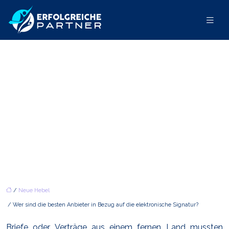
WER SIND DIE BESTEN
ANBIETER IN BEZUG AUF DIE
ELEKTRONISCHE SIGNATUR?
/
Neue Hebel
/ Wer sind die besten Anbieter in Bezug auf die elektronische Signatur?
Briefe oder Verträge aus einem fernen Land mussten